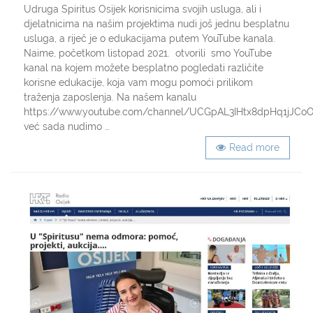
edukacije
Udruga Spiritus Osijek korisnicima svojih usluga, ali i
na
djelatnicima na našim projektima nudi još jednu besplatnu
našem
usluga, a riječ je o edukacijama putem YouTube kanala.
YouTube
Naime, početkom listopad 2021. otvorili smo YouTube
kanalu
kanal na kojem možete besplatno pogledati različite
korisne edukacije, koja vam mogu pomoći prilikom
traženja zaposlenja. Na našem kanalu
https://www.youtube.com/channel/UCGpAL3IHtx8dpHq1jJCo
već sada nudimo …
Read more