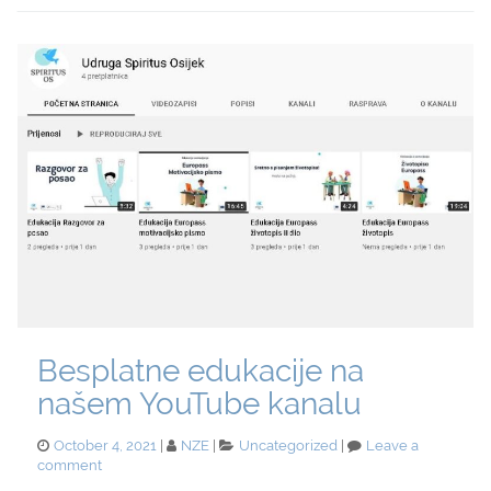
Besplatne edukacije na
našem YouTube kanalu
Posted
Categories
October 4, 2021
NZE
Uncategorized
Leave a
on
on
comment
Besplatne