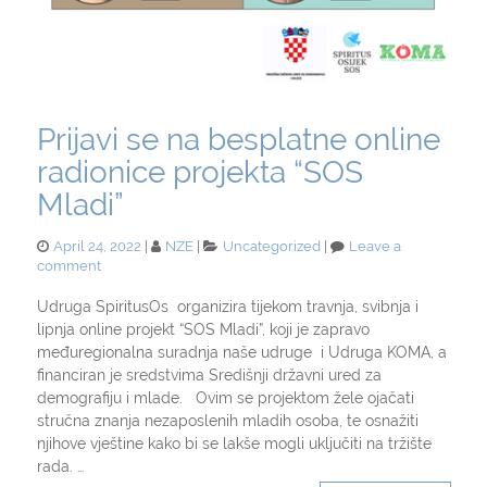
Prijavi se na besplatne online
radionice projekta “SOS
Mladi”
Posted
Categories
April 24, 2022
NZE
Uncategorized
Leave a
on
on
comment
Prijavi
se
Udruga SpiritusOs organizira tijekom travnja, svibnja i
na
lipnja online projekt “SOS Mladi”, koji je zapravo
besplatne
međuregionalna suradnja naše udruge i Udruga KOMA, a
online
financiran je sredstvima Središnji državni ured za
radionice
demografiju i mlade. Ovim se projektom žele ojačati
projekta
stručna znanja nezaposlenih mladih osoba, te osnažiti
“SOS
Mladi”
njihove vještine kako bi se lakše mogli uključiti na tržište
rada. …