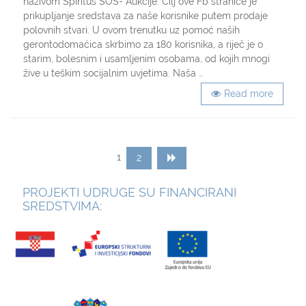
nazivom Spiritus SOS- Aukcije. Cilj ove Fb stranice je
savjesti
prikupljanje sredstava za naše korisnike putem prodaje
–
polovnih stvari. U ovom trenutku uz pomoć naših
postanite
gerontodomaćica skrbimo za 180 korisnika, a riječ je o
član
starim, bolesnim i usamljenim osobama, od kojih mnogi
FB
grupe
žive u teškim socijalnim uvjetima. Naša …
Spiritus
Read more
SOS-
Aukcije!
Posts
Page
Page
1
2
navigation
PROJEKTI UDRUGE SU FINANCIRANI
SREDSTVIMA: