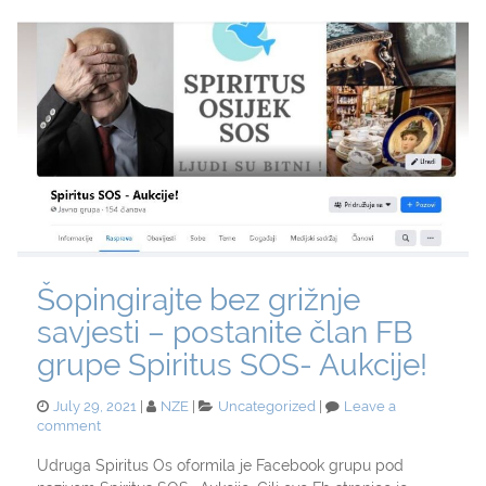
Šopingirajte bez grižnje
savjesti – postanite član FB
grupe Spiritus SOS- Aukcije!
Posted
Categories
July 29, 2021
NZE
Uncategorized
Leave a
on
on
comment
Šopingirajte
bez
Udruga Spiritus Os oformila je Facebook grupu pod
grižnje