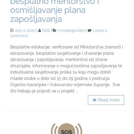
besplatno mentorstvo i
osmišljavanje plana
zapošljavanja
Posted
Categories
July 4, 2022
NZE
Uncategorized
Leave a
on
on
comment
Mlad
si
Besplatne edukacije, verificirane od Ministarstva znanosti i
i
obrazovanja, besplatno savjetovanje i stvaranje plana
nezaposlen?!
obrazovanja i zapošljavanja, mentorstvo od strane
SpirituOS
stručnjaka, informiranje o mogućnostima zapošljavanja te
i
individualna savjetovanja prilika su koju mogu dobiti
Edunova
mlade osobe u dobi od 15 do 29 godina s područja
ti
nude
Osječko-baranjske i Vukovarsko-srijemske županije. Sve
besplatno
što trebaju je prijaviti se u projekt …
mentorstvo
Read more
i
osmišljavanje
plana
zapošljavanja