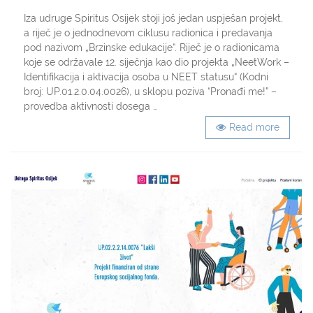
Brzinske
edukacije
Iza udruge Spiritus Osijek stoji još jedan uspješan projekt,
udruge
a riječ je o jednodnevom ciklusu radionica i predavanja
Spiritus
pod nazivom „Brzinske edukacije“. Riječ je o radionicama
Osijek
koje se održavale 12. siječnja kao dio projekta „NeetWork –
izazvale
Identifikacija i aktivacija osoba u NEET statusu“ (Kodni
veliki
broj: UP.01.2.0.04.0026), u sklopu poziva “Pronađi me!” –
interes
“Neet”
provedba aktivnosti dosega …
generacije
Read more