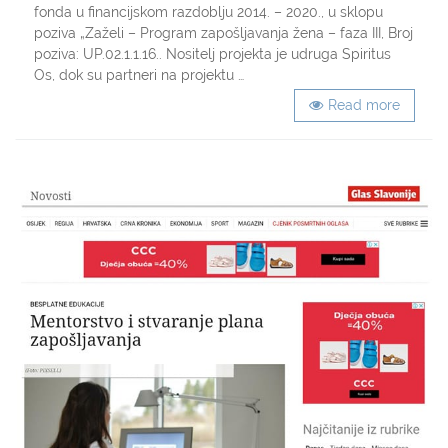
posao
fonda u financijskom razdoblju 2014. – 2020., u sklopu
našle
poziva „Zaželi – Program zapošljavanja žena – faza III, Broj
22
poziva: UP.02.1.1.16.. Nositelj projekta je udruga Spiritus
žene
i
Os, dok su partneri na projektu …
pomoć
Read more
dobilo
158
starijih
osoba