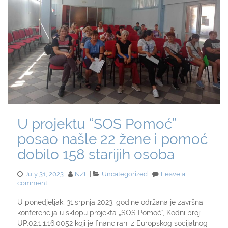
U projektu “SOS Pomoć”
posao našle 22 žene i pomoć
dobilo 158 starijih osoba
Posted
Categories
July 31, 2023
NZE
Uncategorized
Leave a
on
on
comment
U
projektu
U ponedjeljak, 31.srpnja 2023. godine održana je završna
“SOS
konferencija u sklopu projekta „SOS Pomoć“, Kodni broj:
Pomoć”
UP.02.1.1.16.0052 koji je financiran iz Europskog socijalnog