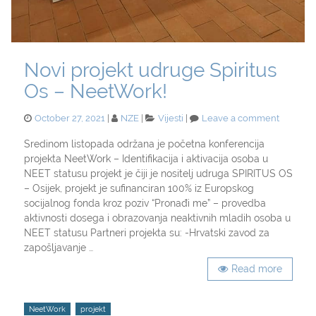
Novi projekt udruge Spiritus
Os – NeetWork!
Posted
Categories
on
October 27, 2021
NZE
Vijesti
Leave a comment
on
Novi
projekt
Sredinom listopada održana je početna konferencija
udruge
projekta NeetWork – Identifikacija i aktivacija osoba u
Spiritus
NEET statusu projekt je čiji je nositelj udruga SPIRITUS OS
Os
– Osijek, projekt je sufinanciran 100% iz Europskog
–
socijalnog fonda kroz poziv “Pronađi me” – provedba
NeetWor
aktivnosti dosega i obrazovanja neaktivnih mladih osoba u
NEET statusu Partneri projekta su: -Hrvatski zavod za
zapošljavanje …
Read more
Tags
NeetWork
projekt