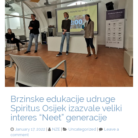
Mladi”!
Brzinske edukacije udruge
Spiritus Osijek izazvale veliki
interes “Neet” generacije
Posted
Categories
January 17, 2022
NZE
Uncategorized
Leave a
on
on
comment