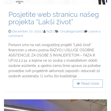
Posjetite web stranicu našeg
projekta “Lakši život”
Posted
Categories
December 20, 2021
NZE
Uncategorized
Leave a
on
on
comment
Posjetite
web
Ponosni smo na naš ovogodišnji projekt “Lakši život”
stranicu
financiran u okviru poziva RAZVOJ USLUGE OSOBNE
našeg
ASISTENCIJE ZA OSOBE S INVALIDITETOM – FAZA III
projekta
UP.02.2.2.14, a kojime će 10 osoba s invaliditetom dobiti
“Lakši
osobne asistente, a ujedno ćemo time upravo za potrebe
život”
provedbe svih projektnih aktivnosti zaposliti i educirati 10
osobnih asistenata. U svrhu što kvalitetnije …
Read more