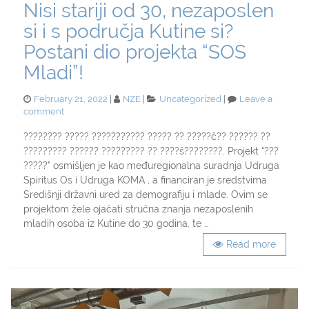
Nisi stariji od 30, nezaposlen
si i s područja Kutine si?
Postani dio projekta “SOS
Mladi”!
Posted
Categories
February 21, 2022
NZE
Uncategorized
Leave a
on
on
comment
Nisi
stariji
???????? ????? ??????????? ????? ?? ?????č?? ?????? ??
od
????????? ?????? ????????? ?? ????š????????. Projekt “???
30,
?????” osmišljen je kao međuregionalna suradnja Udruga
nezaposlen
Spiritus Os i Udruga KOMA , a financiran je sredstvima
si
Središnji državni ured za demografiju i mlade. Ovim se
i
projektom žele ojačati stručna znanja nezaposlenih
s
područja
mladih osoba iz Kutine do 30 godina, te …
Kutine
Read more
si?
Postani
dio
projekta
“SOS