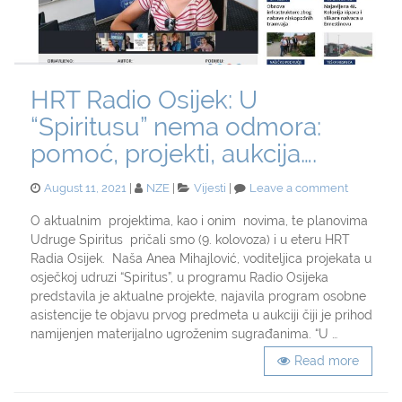
HRT Radio Osijek: U
“Spiritusu” nema odmora:
pomoć, projekti, aukcija….
Posted
Categories
on
August 11, 2021
NZE
Vijesti
Leave a comment
on
HRT
Radio
O aktualnim projektima, kao i onim novima, te planovima
Osijek:
Udruge Spiritus pričali smo (9. kolovoza) i u eteru HRT
U
Radia Osijek. Naša Anea Mihajlović, voditeljica projekata u
“Spiritusu
osječkoj udruzi “Spiritus”, u programu Radio Osijeka
nema
predstavila je aktualne projekte, najavila program osobne
odmora:
asistencije te objavu prvog predmeta u aukciji čiji je prihod
pomoć,
projekti,
namijenjen materijalno ugroženim sugrađanima. “U …
aukcija….
Read more