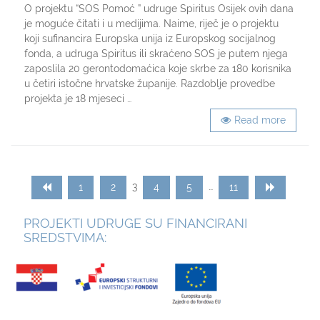
o
O projektu “SOS Pomoć ” udruge Spiritus Osijek ovih dana
projektu
je moguće čitati i u medijima. Naime, riječ je o projektu
SOS
koji sufinancira Europska unija iz Europskog socijalnog
pomoć
fonda, a udruga Spiritus ili skraćeno SOS je putem njega
i
zaposlila 20 gerontodomaćica koje skrbe za 180 korisnika
gerontodomaćicama
u četiri istočne hrvatske županije. Razdoblje provedbe
udruge
Spiritus
projekta je 18 mjeseci …
Read more
Posts
Page
Page
Page
Page
Page
Page
3
…
1
2
4
5
11
navigation
PROJEKTI UDRUGE SU FINANCIRANI
SREDSTVIMA: