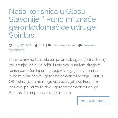
Naša korisnica u Glasu
Slavonije: ” Puno mi znače
gerontodomaćice udruge
Spiritus”
Posted
Categories
July 27, 2021
NZE
Uncategorized
Leave a
on
on
comment
Naša
korisnica
Dnevne novine Glas Slavonije, proteklog su tjedna, točnije
u
(22. srpnja) objavile priču i razgovor s našom dragom
Glasu
korisnicom Gordanom Ljubojević, koja je i ovu priliku
Slavonije:
iskoristila da nahvali gerontodomaćice Udruga Spiritus
”
OS “Istina je da ne mogu više obavljati sve kućanske
Puno
poslove, pa mi za to dođu gerontodomaćice udruge
mi
znače
Spiritus. To mi puno znači jer mi odu …
gerontodomaćice
Read more
udruge
Spiritus”