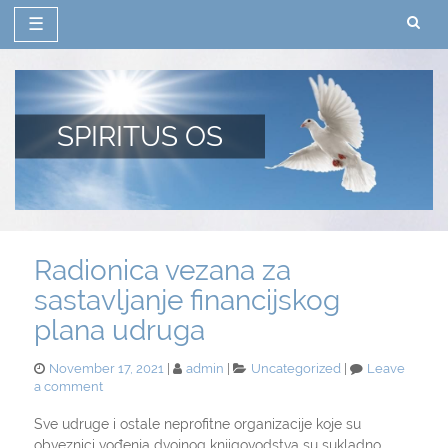
☰
Skip
to
content
SPIRITUS OS
Radionica vezana za
sastavljanje financijskog
plana udruga
Posted
Categories
November 17, 2021
admin
Uncategorized
Leave
on
on
a comment
Radionica
vezana
Sve udruge i ostale neprofitne organizacije koje su
za
obveznici vođenja dvojnog knjigovodstva su sukladno