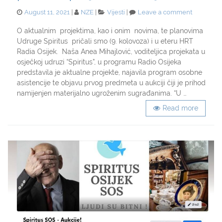
Posted
Categories
on
August 11, 2021
NZE
Vijesti
Leave a comment
on
HRT
Radio
O aktualnim projektima, kao i onim novima, te planovima
Osijek:
Udruge Spiritus pričali smo (9. kolovoza) i u eteru HRT
U
Radia Osijek. Naša Anea Mihajlović, voditeljica projekata u
“Spiritusu
osječkoj udruzi “Spiritus”, u programu Radio Osijeka
nema
predstavila je aktualne projekte, najavila program osobne
odmora:
asistencije te objavu prvog predmeta u aukciji čiji je prihod
pomoć,
projekti,
namijenjen materijalno ugroženim sugrađanima. “U …
aukcija….
Read more