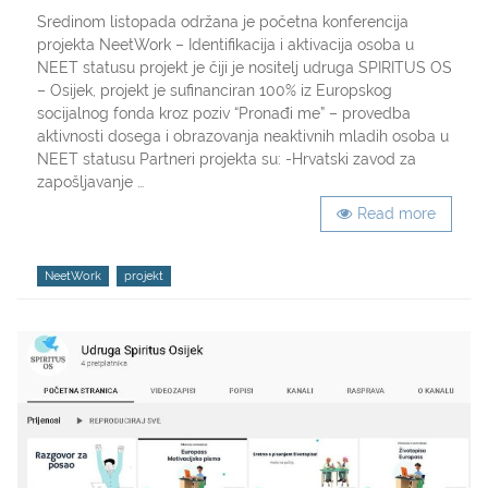
projekt
Sredinom listopada održana je početna konferencija
udruge
projekta NeetWork – Identifikacija i aktivacija osoba u
Spiritus
NEET statusu projekt je čiji je nositelj udruga SPIRITUS OS
Os
– Osijek, projekt je sufinanciran 100% iz Europskog
–
socijalnog fonda kroz poziv “Pronađi me” – provedba
NeetWor
aktivnosti dosega i obrazovanja neaktivnih mladih osoba u
NEET statusu Partneri projekta su: -Hrvatski zavod za
zapošljavanje …
Read more
Tags
NeetWork
projekt