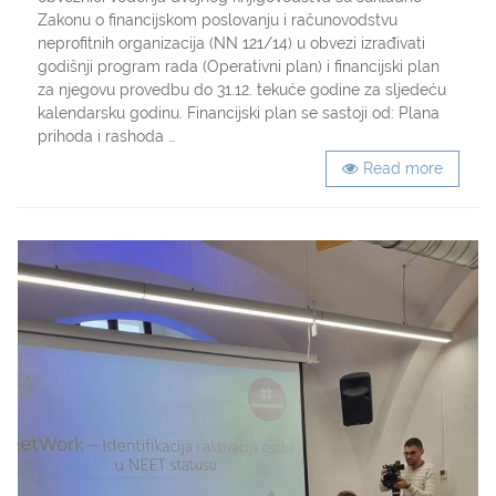
sastavljanje
Zakonu o financijskom poslovanju i računovodstvu
financijskog
neprofitnih organizacija (NN 121/14) u obvezi izrađivati
plana
godišnji program rada (Operativni plan) i financijski plan
udruga
za njegovu provedbu do 31.12. tekuće godine za sljedeću
kalendarsku godinu. Financijski plan se sastoji od: Plana
prihoda i rashoda …
Read more