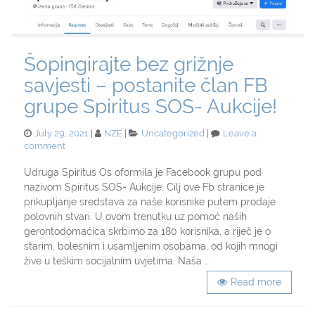
Šopingirajte bez grižnje
savjesti – postanite član FB
grupe Spiritus SOS- Aukcije!
Posted
Categories
July 29, 2021
NZE
Uncategorized
Leave a
on
on
comment
Šopingirajte
bez
Udruga Spiritus Os oformila je Facebook grupu pod
grižnje
nazivom Spiritus SOS- Aukcije. Cilj ove Fb stranice je
savjesti
prikupljanje sredstava za naše korisnike putem prodaje
–
polovnih stvari. U ovom trenutku uz pomoć naših
postanite
gerontodomaćica skrbimo za 180 korisnika, a riječ je o
član
starim, bolesnim i usamljenim osobama, od kojih mnogi
FB
grupe
žive u teškim socijalnim uvjetima. Naša …
Spiritus
Read more
SOS-
Aukcije!