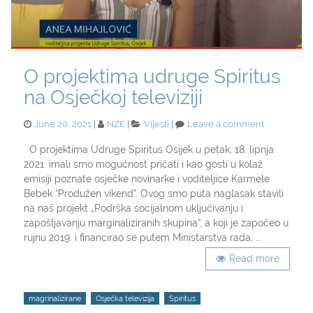
O projektima udruge Spiritus
na Osječkoj televiziji
Posted
Categories
on
June 20, 2021
NZE
Vijesti
Leave a comment
on
O
projektima
O projektima Udruge Spiritus Osijek u petak, 18. lipnja
udruge
2021. imali smo mogućnost pričati i kao gosti u kolaž
Spiritus
emisiji poznate osječke novinarke i voditeljice Karmele
na
Bebek “Produžen vikend”. Ovog smo puta naglasak stavili
Osječkoj
na naš projekt „Podrška socijalnom uključivanju i
televiziji
zapošljavanju marginaliziranih skupina“, a koji je započeo u
rujnu 2019. i financirao se putem Ministarstva rada, …
Read more
Tags
magrinalizirane
Osječka televizija
Spiritus