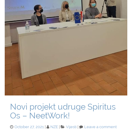
Novi projekt udruge Spiritus
Os – NeetWork!
Posted
Categories
on
October 27, 2021
NZE
Vijesti
Leave a comment
on
Novi