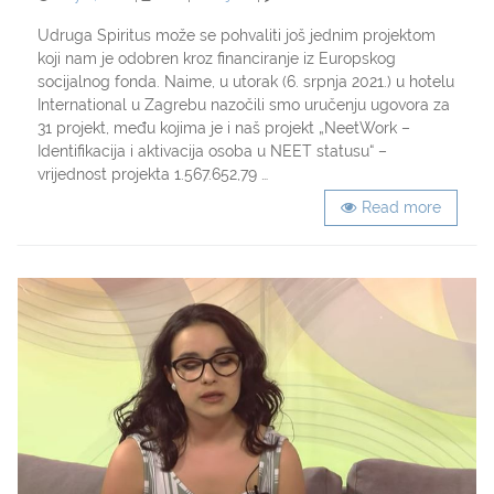
on
Za
projekt
Udruga Spiritus može se pohvaliti još jednim projektom
edukacije
koji nam je odobren kroz financiranje iz Europskog
i
socijalnog fonda. Naime, u utorak (6. srpnja 2021.) u hotelu
zapošljavanje
International u Zagrebu nazočili smo uručenju ugovora za
mladih
31 projekt, među kojima je i naš projekt „NeetWork –
Udruzi
Identifikacija i aktivacija osoba u NEET statusu“ –
Spiritus
odobreno
vrijednost projekta 1.567.652,79 …
1,56
Read more
milijuna
kuna