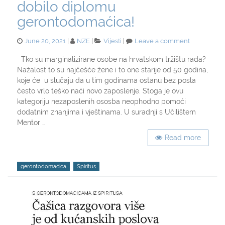
dobilo diplomu
gerontodomaćica!
Posted
Categories
on
June 20, 2021
NZE
Vijesti
Leave a comment
on
Završeno
stručno
Tko su marginalizirane osobe na hrvatskom tržištu rada?
osposoblja
Nažalost to su najčešće žene i to one starije od 50 godina,
–
koje će u slučaju da u tim godinama ostanu bez posla
20
često vrlo teško naći novo zaposlenje. Stoga je ovu
žena
kategoriju nezaposlenih ososba neophodno pomoći
dobilo
dodatnim znanjima i vještinama. U suradnji s Učilištem
diplomu
gerontodom
Mentor …
Read more
Tags
gerontodomaćica
Spiritus