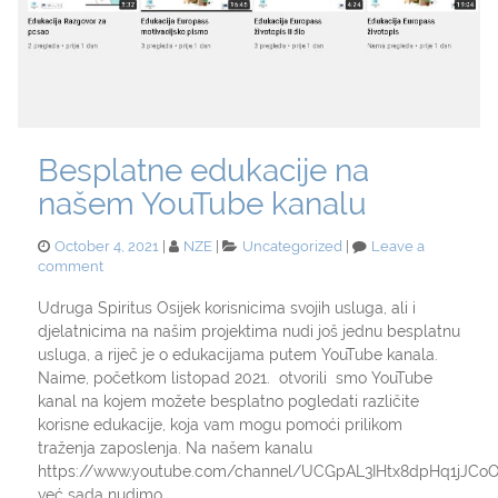
Besplatne edukacije na
našem YouTube kanalu
Posted
Categories
October 4, 2021
NZE
Uncategorized
Leave a
on
on
comment
Besplatne
edukacije
Udruga Spiritus Osijek korisnicima svojih usluga, ali i
na
djelatnicima na našim projektima nudi još jednu besplatnu
našem
usluga, a riječ je o edukacijama putem YouTube kanala.
YouTube
Naime, početkom listopad 2021. otvorili smo YouTube
kanalu
kanal na kojem možete besplatno pogledati različite
korisne edukacije, koja vam mogu pomoći prilikom
traženja zaposlenja. Na našem kanalu
https://www.youtube.com/channel/UCGpAL3IHtx8dpHq1jJCo
već sada nudimo …